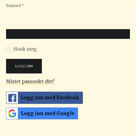
Påkrevd
Passord
*
Husk meg
LOGG INN
Mistet passordet ditt?
Logg inn med Facebook
Logg inn med Google