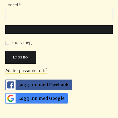
Påkrevd
Passord
*
Husk meg
LOGG INN
Mistet passordet ditt?
Logg inn med Facebook
Logg inn med Google