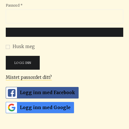
Påkrevd
Passord
*
Husk meg
LOGG INN
Mistet passordet ditt?
Logg inn med Facebook
Logg inn med Google