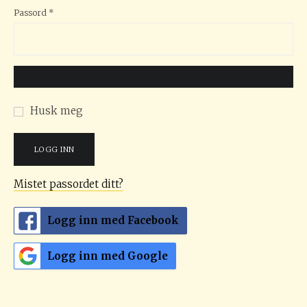
Påkrevd
Passord
*
Husk meg
LOGG INN
Mistet passordet ditt?
Logg inn med Facebook
Logg inn med Google