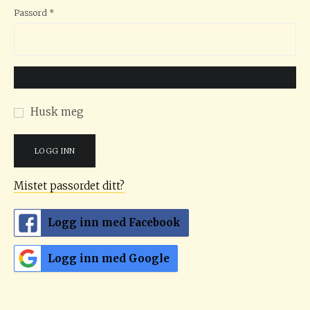
Påkrevd
Passord
*
Husk meg
LOGG INN
Mistet passordet ditt?
Logg inn med Facebook
Logg inn med Google