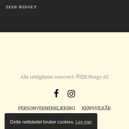
ZEEN WIDGET
Alle rettigheter reservert: ©EIK Norge AS
PERSONVERNERKLÆRING
KJØPSVILKÅR
POST@PREPPMAGASIN.NO
Dette nettstedet bruker cookies.
Les mer