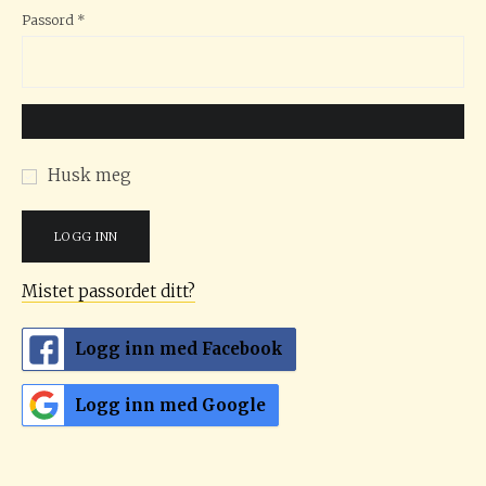
Påkrevd
Passord
*
Husk meg
LOGG INN
Mistet passordet ditt?
Logg inn med Facebook
Logg inn med Google