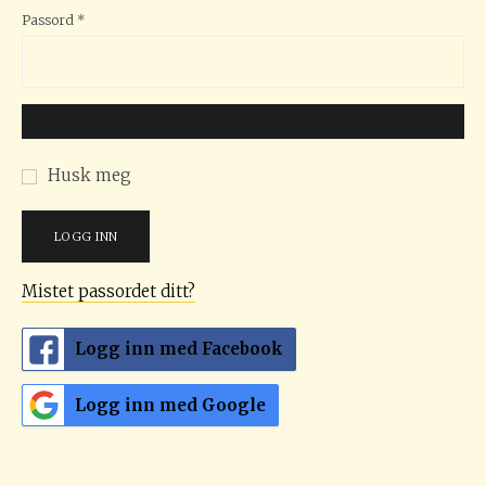
Påkrevd
Passord
*
Husk meg
LOGG INN
Mistet passordet ditt?
Logg inn med Facebook
Logg inn med Google