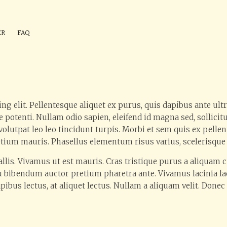
ÉR
FAQ
ng elit. Pellentesque aliquet ex purus, quis dapibus ante ul
 potenti. Nullam odio sapien, eleifend id magna sed, sollici
n volutpat leo leo tincidunt turpis. Morbi et sem quis ex pe
ium mauris. Phasellus elementum risus varius, scelerisque ar
vallis. Vivamus ut est mauris. Cras tristique purus a aliquam
cu bibendum auctor pretium pharetra ante. Vivamus lacinia lac
bus lectus, at aliquet lectus. Nullam a aliquam velit. Donec