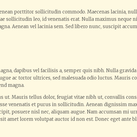
enean porttitor sollicitudin commodo. Maecenas lacinia, nulla
e sollicitudin leo, id venenatis erat. Nulla maximus neque n
na. Aenean vel lacinia sem. Sed libero nunc, suscipit accumsa
magna, dapibus vel facilisis a, semper quis nibh. Nulla gravid
augue ac tortor ultrices, sed malesuada odio luctus. Mauris c
fend magna.
 ut. Mauris tellus dolor, feugiat vitae nibh ut, convallis 
disse venenatis et purus in sollicitudin. Aenean dignissim 
uscipit, posuere nisl nec, aliquam augue. Nam accumsan mi ur
sit amet lorem volutpat auctor id non est. Donec eget ante blan