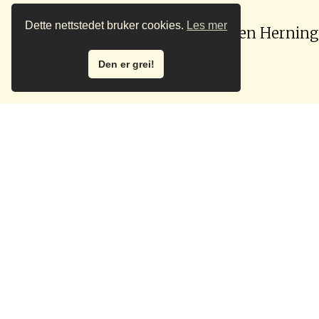
Dette nettstedet bruker cookies.
Les mer
Simen Herning
Den er grei!