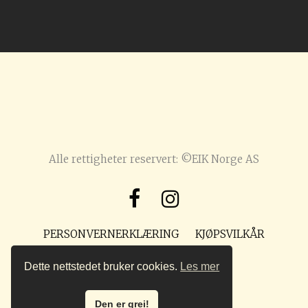
Alle rettigheter reservert: ©EIK Norge AS
PERSONVERNERKLÆRING
KJØPSVILKÅR
POST@PREPPMAGASIN.NO
Dette nettstedet bruker cookies.
Les mer
Den er grei!