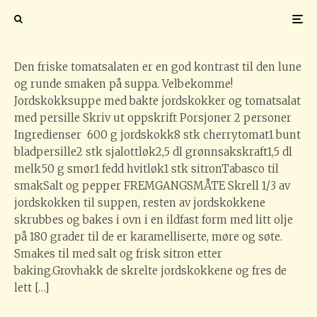
persille
Den friske tomatsalaten er en god kontrast til den lune
og runde smaken på suppa. Velbekomme!
Jordskokksuppe med bakte jordskokker og tomatsalat
med persille Skriv ut oppskrift Porsjoner 2 personer
Ingredienser 600 g jordskokk8 stk cherrytomat1 bunt
bladpersille2 stk sjalottløk2,5 dl grønnsakskraft1,5 dl
melk50 g smør1 fedd hvitløk1 stk sitronTabasco til
smakSalt og pepper FREMGANGSMÅTE Skrell 1/3 av
jordskokken til suppen, resten av jordskokkene
skrubbes og bakes i ovn i en ildfast form med litt olje
på 180 grader til de er karamelliserte, møre og søte.
Smakes til med salt og frisk sitron etter
baking.Grovhakk de skrelte jordskokkene og fres de
lett […]