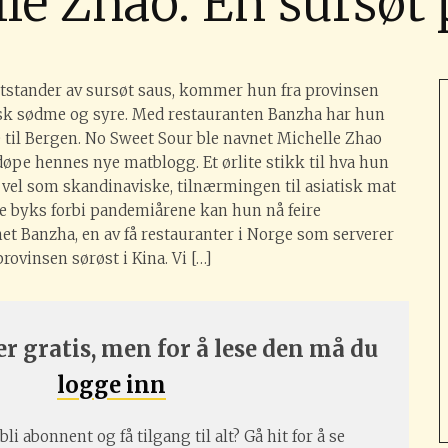
le Zhao: En sursøt 
motstander av sursøt saus, kommer hun fra provinsen
isk sødme og syre. Med restauranten Banzha har hun
e til Bergen. No Sweet Sour ble navnet Michelle Zhao
døpe hennes nye matblogg. Et ørlite stikk til hva hun
 vel som skandinaviske, tilnærmingen til asiatisk mat
lite byks forbi pandemiårene kan hun nå feire
net Banzha, en av få restauranter i Norge som serverer
vinsen sørøst i Kina. Vi […]
r gratis, men for å lese den må du
logge inn
bli abonnent og få tilgang til alt? Gå hit for å se