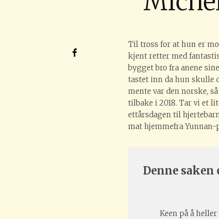
Michel
Til tross for at hun er 
kjent retter med fantast
bygget bro fra anene sin
tastet inn da hun skulle 
mente var den norske, så
tilbake i 2018. Tar vi et 
ettårsdagen til hjertebar
mat hjemmefra Yunnan-pro
Denne saken e
Keen på å heller 