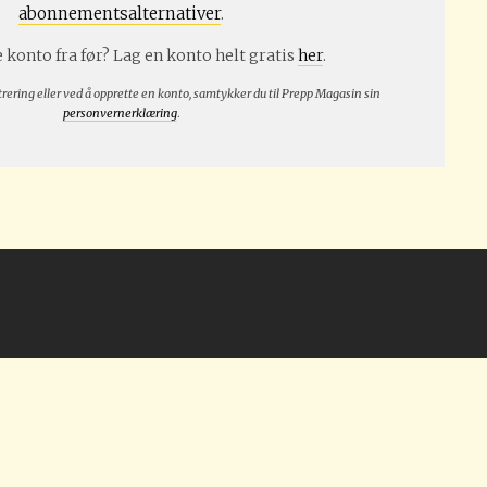
abonnementsalternativer
.
 konto fra før? Lag en konto helt gratis
her
.
trering eller ved å opprette en konto, samtykker du til Prepp Magasin sin
personvernerklæring
.