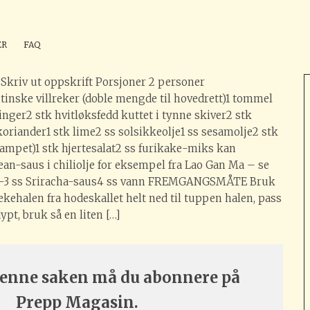
argentinske villreker (med
ÉR
FAQ
 Skriv ut oppskrift Porsjoner 2 personer
tinske villreker (doble mengde til hovedrett)1 tommel
ninger2 stk hvitløksfedd kuttet i tynne skiver2 stk
koriander1 stk lime2 ss solsikkeolje1 ss sesamolje2 stk
dampet)1 stk hjertesalat2 ss furikake-miks kan
an-saus i chiliolje for eksempel fra Lao Gan Ma – se
n!2-3 ss Sriracha-saus4 ss vann FREMGANGSMÅTE Bruk
ekehalen fra hodeskallet helt ned til tuppen halen, pass
ypt, bruk så en liten […]
 denne saken må du abonnere på
Prepp Magasin.