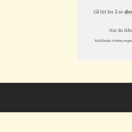
Gå hit for å se
abo
Har du ikke
Ved å bruke 1-trinns-regis