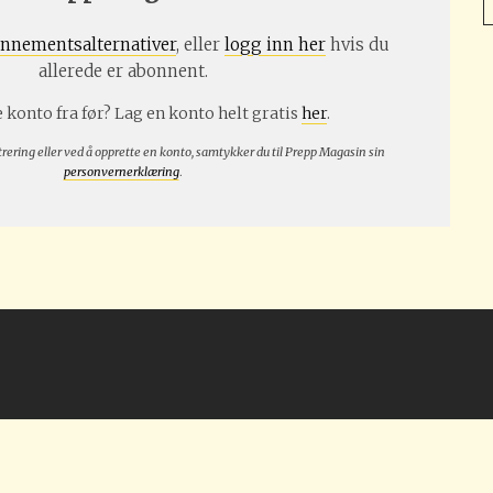
nnementsalternativer
, eller
logg inn her
hvis du
allerede er abonnent.
 konto fra før? Lag en konto helt gratis
her
.
trering eller ved å opprette en konto, samtykker du til Prepp Magasin sin
personvernerklæring
.