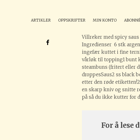
Spicy 
ARTIKLER
OPPSKRIFTER
MIN KONTO
ABONN
Villreker med spicy saus
Ingredienser 6 stk argen
ingefær kuttet i fine ter
vårløk til topping1 bunt 
steambuns (fritert eller 
droppesSaus2 ss black be
etter den røde etikette
en skarp kniv og snitte r
på så du ikke kutter for d
For å lese