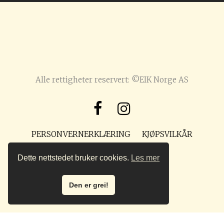
Alle rettigheter reservert: ©EIK Norge AS
PERSONVERNERKLÆRING
KJØPSVILKÅR
POST@PREPPMAGASIN.NO
Dette nettstedet bruker cookies.
Les mer
Den er grei!