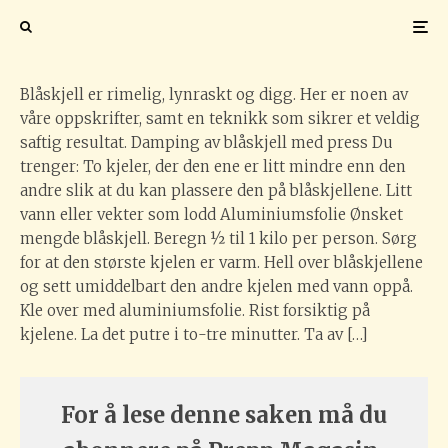
fire oppskrifter
Delicious seafood mussels with with sauce and parsley. Lemon and baguette . Clams in
the shells. Top view.
Blåskjell er rimelig, lynraskt og digg. Her er noen av
våre oppskrifter, samt en teknikk som sikrer et veldig
saftig resultat. Damping av blåskjell med press Du
trenger: To kjeler, der den ene er litt mindre enn den
andre slik at du kan plassere den på blåskjellene. Litt
vann eller vekter som lodd Aluminiumsfolie Ønsket
mengde blåskjell. Beregn ½ til 1 kilo per person. Sørg
for at den største kjelen er varm. Hell over blåskjellene
og sett umiddelbart den andre kjelen med vann oppå.
Kle over med aluminiumsfolie. Rist forsiktig på
kjelene. La det putre i to-tre minutter. Ta av […]
For å lese denne saken må du