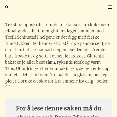
Glutenfri ciabatta
Foto: Lars Petter Pettersen
Tekst og oppskrift: Tom Victor Gausdal, fra kokeboka
«Knallgodt – helt uten gluten» laget sammen med
Torill Schinstad I helgene er det digg med ferske
rundstykker. Det hender at vi står opp ganske sent, da
er det lurt at jeg har satt deigen kvelden før, så er det
bare å bake ut og sette i ovnen før frokost. Glutenfri
bakst er jo aller best sånn, rykende fersk og varm.
Tips: Utfordringen her er utbakingen, deigen er løs og
slimete, det er litt som å behandle en glassmanet. Jeg
pleier å bruke en skje for å ta emnene fra deig- bollen
[…]
For å lese denne saken må du