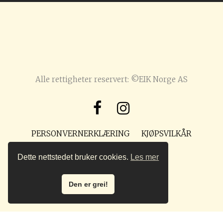
Alle rettigheter reservert: ©EIK Norge AS
PERSONVERNERKLÆRING
KJØPSVILKÅR
POST@PREPPMAGASIN.NO
Dette nettstedet bruker cookies.
Les mer
Den er grei!