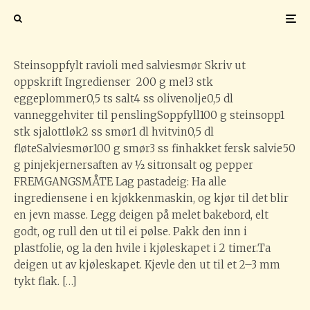
salviesmør
Foto: Magdalena Bujak
Steinsoppfylt ravioli med salviesmør Skriv ut
oppskrift Ingredienser 200 g mel3 stk
eggeplommer0,5 ts salt4 ss olivenolje0,5 dl
vanneggehviter til penslingSoppfyll100 g steinsopp1
stk sjalottløk2 ss smør1 dl hvitvin0,5 dl
fløteSalviesmør100 g smør3 ss finhakket fersk salvie50
g pinjekjernersaften av 1⁄2 sitronsalt og pepper
FREMGANGSMÅTE Lag pastadeig: Ha alle
ingrediensene i en kjøkkenmaskin, og kjør til det blir
en jevn masse. Legg deigen på melet bakebord, elt
godt, og rull den ut til ei pølse. Pakk den inn i
plastfolie, og la den hvile i kjøleskapet i 2 timer.Ta
deigen ut av kjøleskapet. Kjevle den ut til et 2–3 mm
tykt flak. […]