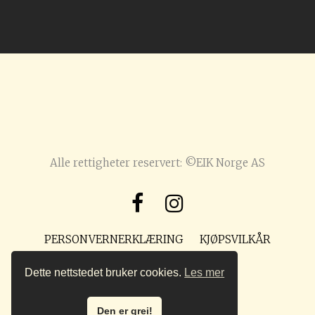
Alle rettigheter reservert: ©EIK Norge AS
PERSONVERNERKLÆRING
KJØPSVILKÅR
POST@PREPPMAGASIN.NO
Dette nettstedet bruker cookies.
Les mer
Den er grei!