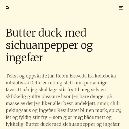
Foto: Lars Petter Pettersen
Butter duck med
sichuanpepper og
ingefær
Tekst og oppskrift: Jan Robin Ektvedt, fra kokeboka
«Asiatisk» Dette er rett og slett min personlige
favoritt når jeg skal lage stir fry til meg selv, en
skikkelig guilty pleasure hvor jeg bare dynger på
masse av det jeg liker aller best: andekjøtt, smør, chili,
pekingsaus og ingefær. Resultatet blir en mørk, spicy,
fet og fyldig stir fry – som gjør meg både mett og
lykkelig. Butter duck med sichuanpepper og ingefær