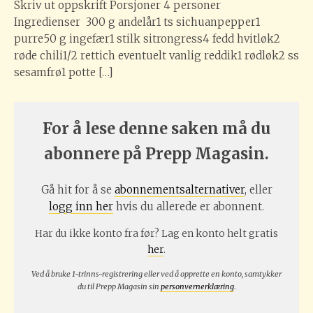
Skriv ut oppskrift Porsjoner 4 personer
Ingredienser 300 g andelår1 ts sichuanpepper1
purre50 g ingefær1 stilk sitrongress4 fedd hvitløk2
røde chili1/2 rettich eventuelt vanlig reddik1 rødløk2 ss
sesamfrø1 potte […]
For å lese denne saken må du
abonnere på Prepp Magasin.
Gå hit for å se
abonnementsalternativer
, eller
logg inn her
hvis du allerede er abonnent.
Har du ikke konto fra før? Lag en konto helt gratis
her
.
Ved å bruke 1-trinns-registrering eller ved å opprette en konto, samtykker
du til Prepp Magasin sin
personvernerklæring
.