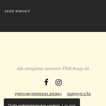
ZEEN WIDGET
Alle rettigheter reservert: ©EIK Norge AS
PERSONVERNERKLÆRING
KJØPSVILKÅR
POST@PREPPMAGASIN.NO
Dette nettstedet bruker cookies.
Les mer