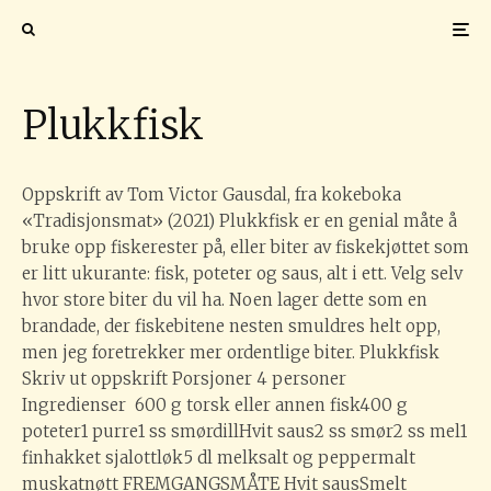
Plukkfisk
Oppskrift av Tom Victor Gausdal, fra kokeboka
«Tradisjonsmat» (2021) Plukkfisk er en genial måte å
bruke opp fiskerester på, eller biter av fiskekjøttet som
er litt ukurante: fisk, poteter og saus, alt i ett. Velg selv
hvor store biter du vil ha. Noen lager dette som en
brandade, der fiskebitene nesten smuldres helt opp,
men jeg foretrekker mer ordentlige biter. Plukkfisk
Skriv ut oppskrift Porsjoner 4 personer
Ingredienser 600 g torsk eller annen fisk400 g
poteter1 purre1 ss smørdillHvit saus2 ss smør2 ss mel1
finhakket sjalottløk5 dl melksalt og peppermalt
muskatnøtt FREMGANGSMÅTE Hvit sausSmelt