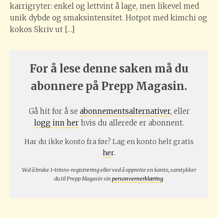
karrigryter: enkel og lettvint å lage, men likevel med
unik dybde og smaksintensitet. Hotpot med kimchi og
kokos Skriv ut […]
For å lese denne saken må du
abonnere på Prepp Magasin.
Gå hit for å se
abonnementsalternativer
, eller
logg inn her
hvis du allerede er abonnent.
Har du ikke konto fra før? Lag en konto helt gratis
her
.
Ved å bruke 1-trinns-registrering eller ved å opprette en konto, samtykker
du til Prepp Magasin sin
personvernerklæring
.