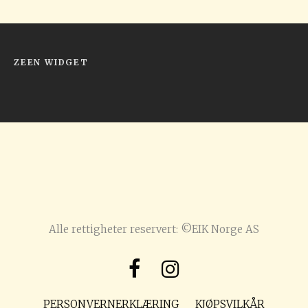
ZEEN WIDGET
Alle rettigheter reservert: ©EIK Norge AS
PERSONVERNERKLÆRING
KJØPSVILKÅR