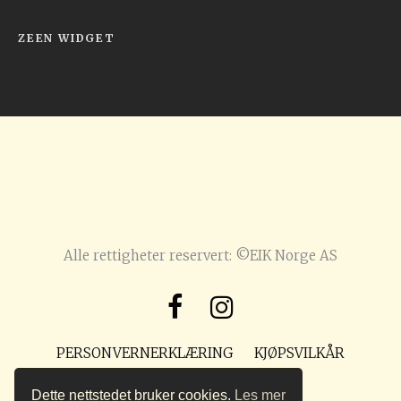
ZEEN WIDGET
Alle rettigheter reservert: ©EIK Norge AS
PERSONVERNERKLÆRING
KJØPSVILKÅR
POST@PREPPMAGASIN.NO
Dette nettstedet bruker cookies.
Les mer