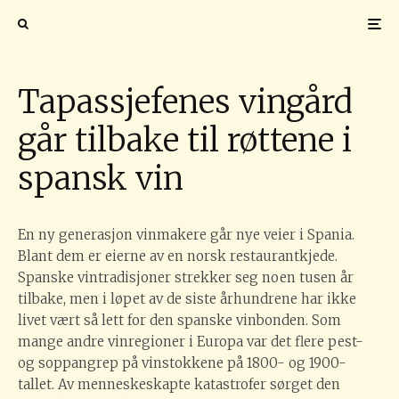
Foto: Dominio de Adrada
Tapassjefenes vingård
går tilbake til røttene i
spansk vin
En ny generasjon vinmakere går nye veier i Spania.
Blant dem er eierne av en norsk restaurantkjede.
Spanske vintradisjoner strekker seg noen tusen år
tilbake, men i løpet av de siste århundrene har ikke
livet vært så lett for den spanske vinbonden. Som
mange andre vinregioner i Europa var det flere pest-
og soppangrep på vinstokkene på 1800- og 1900-
tallet. Av menneskeskapte katastrofer sørget den