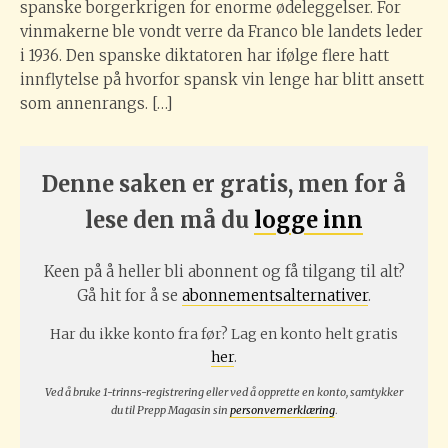
spanske borgerkrigen for enorme ødeleggelser. For
vinmakerne ble vondt verre da Franco ble landets leder
i 1936. Den spanske diktatoren har ifølge flere hatt
innflytelse på hvorfor spansk vin lenge har blitt ansett
som annenrangs. […]
Denne saken er gratis, men for å
lese den må du
logge inn
Keen på å heller bli abonnent og få tilgang til alt?
Gå hit for å se
abonnementsalternativer
.
Har du ikke konto fra før? Lag en konto helt gratis
her
.
Ved å bruke 1-trinns-registrering eller ved å opprette en konto, samtykker
du til Prepp Magasin sin
personvernerklæring
.