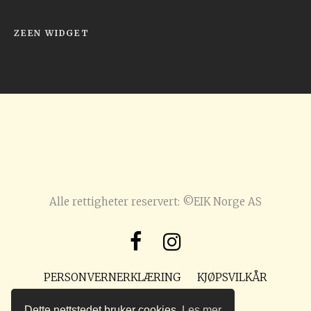
ZEEN WIDGET
Alle rettigheter reservert: ©EIK Norge AS
PERSONVERNERKLÆRING
KJØPSVILKÅR
POST@PREPPMAGASIN.NO
Dette nettstedet bruker cookies.
Les mer