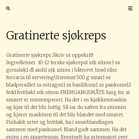
Gratinerte sjøkreps
Gratinerte sjøkreps Skriv ut oppskrift
Ingredienser 10-12 ferske sjøkreps1 stk sitron3 ss
gressløk1 dl aioli1 stk sitron i båterevt. brød eller
foccacia til serveringUrtesmør500 g smør1 ss
bladpersille1 ss estragon1 ss basilikum1 ss pankomel2
fedd hvitløk1 stk sitron FREMGANGSMÅTE Sørg for at
smøret er romtemperert. Ha det i en kjøkkenmaskin
og kjør til det blir luftig. Så tar du saften fra sitronen
og kjører maskinen til det blir blandet med smøret.
Finhakk urter og hvitløk, ha i smørblandingen
sammen med pankomel. Bland godt sammen. Ha det
enten i en sprøytepose. Eventuelt ha urtesmøret over