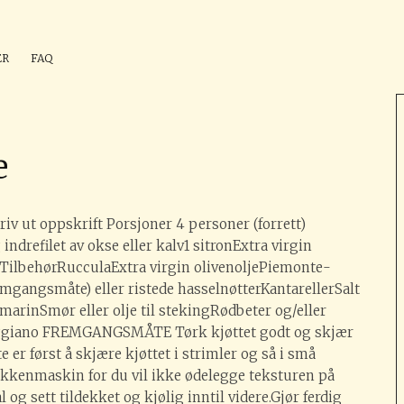
ÉR
FAQ
Foto: Helle Øder Valebrokk
e
riv ut oppskrift Porsjoner 4 personer (forrett)
ndrefilet av okse eller kalv1 sitronExtra virgin
rTilbehørRucculaExtra virgin olivenoljePiemonte-
emgangsmåte) eller ristede hasselnøtterKantarellerSalt
marinSmør eller olje til stekingRødbeter og/eller
ggiano FREMGANGSMÅTE Tørk kjøttet godt og skjær
te er først å skjære kjøttet i strimler og så i små
økkenmaskin for du vil ikke ødelegge teksturen på
ål og sett tildekket og kjølig inntil videre.Gjør ferdig