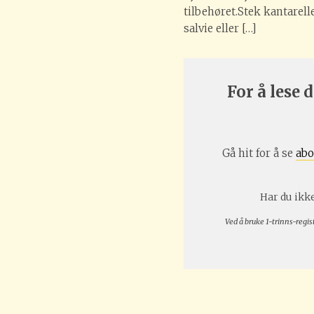
tilbehøret.Stek kantarelle
salvie eller […]
For å lese
Gå hit for å se
abo
Har du ikke
Ved å bruke 1-trinns-regis