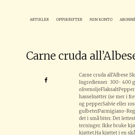
ARTIKLER
OPPSKRIFTER
MIN KONTO
ABONN
Carne cruda all’Albes
Carne cruda all’Albese Sk
Ingredienser 300- 400 g i
olivenoljeFlaksaltPeppe
hasselnøtter (se mer i fr
og pepperSalvie eller ros
gulbeterParmigiano-Re
det i små biter. Det lettes
terninger. Ikke bruke kj
kjøttet.Ha kjøttet i en sk