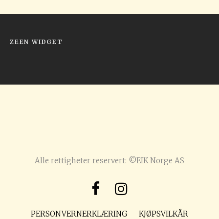
ZEEN WIDGET
Alle rettigheter reservert: ©EIK Norge AS
PERSONVERNERKLÆRING
KJØPSVILKÅR