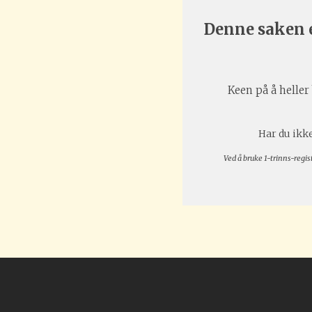
Denne saken e
Keen på å heller 
Har du ikke
Ved å bruke 1-trinns-regis