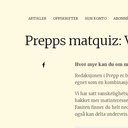
ARTIKLER
OPPSKRIFTER
MIN KONTO
ABONN
Prepps matquiz: 
Hvor mye kan du om mat
Redaksjonen i Prepp er bå
egnet som en kombinasjon
Vi har satt vanskelighets
hakket mer matinteresser
Fasiten finner du helt n
også kan delta underveis