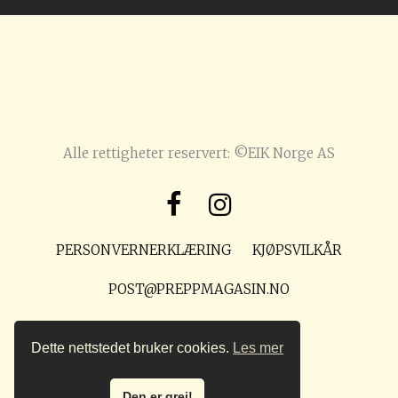
Alle rettigheter reservert: ©EIK Norge AS
PERSONVERNERKLÆRING
KJØPSVILKÅR
POST@PREPPMAGASIN.NO
Dette nettstedet bruker cookies.
Les mer
Den er grei!