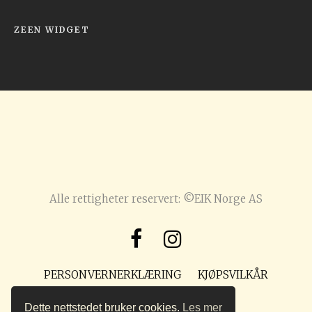
ZEEN WIDGET
Alle rettigheter reservert: ©EIK Norge AS
PERSONVERNERKLÆRING
KJØPSVILKÅR
POST@PREPPMAGASIN.NO
Dette nettstedet bruker cookies.
Les mer