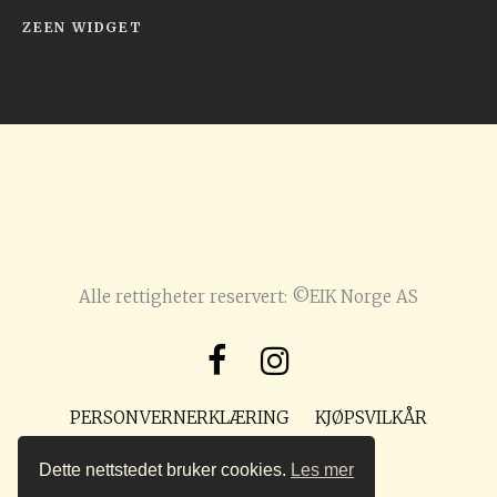
ZEEN WIDGET
Alle rettigheter reservert: ©EIK Norge AS
PERSONVERNERKLÆRING
KJØPSVILKÅR
POST@PREPPMAGASIN.NO
Dette nettstedet bruker cookies.
Les mer