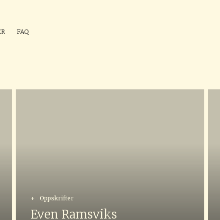
ÉR
FAQ
+
Oppskrifter
Even Ramsviks