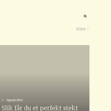
Eldst
+
Oppskrifter
Slik får du et perfekt stekt